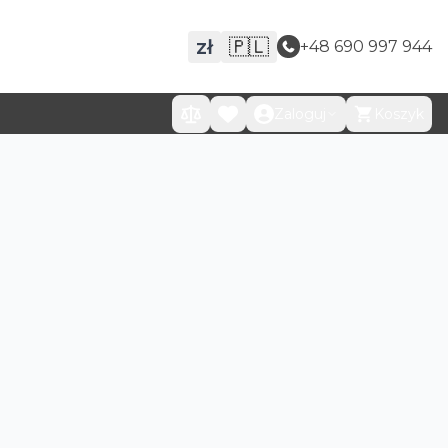
zł
🇵🇱
+48 690 997 944
Zaloguj
Koszyk