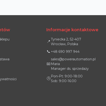
entów
Informacje kontaktowe
sklepu
Tyniecka 2, 52-407
📍
Wrocław, Polska
📞
+48 690 997 944
ostawa
sales@powerautomation.pl
📧
Maria
Manager ds. sprzedaży
Pon-Pt: 9:00-18:00
🕒
rywatności
Sob: 9:00-16:00