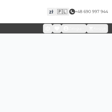
zł
🇵🇱
+48 690 997 944
Zaloguj
Koszyk