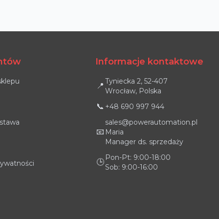
entów
Informacje kontaktowe
sklepu
Tyniecka 2, 52-407
📍
Wrocław, Polska
📞
+48 690 997 944
ostawa
sales@powerautomation.pl
📧
Maria
Manager ds. sprzedaży
Pon-Pt: 9:00-18:00
🕒
rywatności
Sob: 9:00-16:00