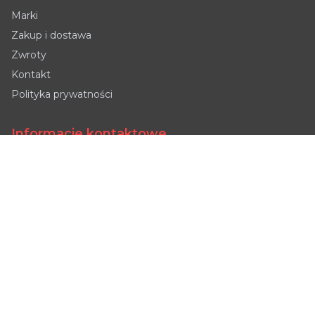
Marki
Zakup i dostawa
Zwroty
Kontakt
Polityka prywatności
Informacje kontaktowe
Tyniecka 2, 52-407
📍
Wrocław, Polska
📞
+48 690 997 944
sales@powerautomation.pl
📧
Maria
Manager ds. sprzedaży
Pon-Pt: 9:00-18:00
🕒
Sob: 9:00-16:00