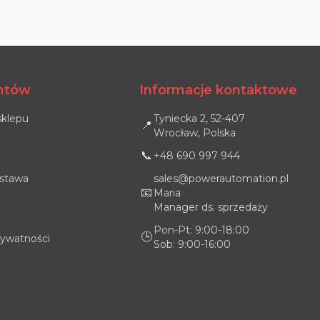
entów
Informacje kontaktowe
sklepu
Tyniecka 2, 52-407
📍
Wrocław, Polska
📞
+48 690 997 944
ostawa
sales@powerautomation.pl
📧
Maria
Manager ds. sprzedaży
Pon-Pt: 9:00-18:00
🕒
rywatności
Sob: 9:00-16:00