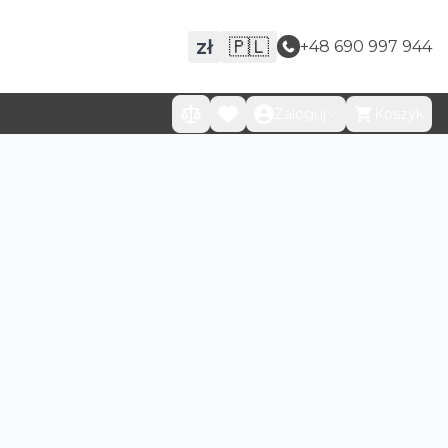
zł
🇵🇱
+48 690 997 944
Zaloguj
Koszyk