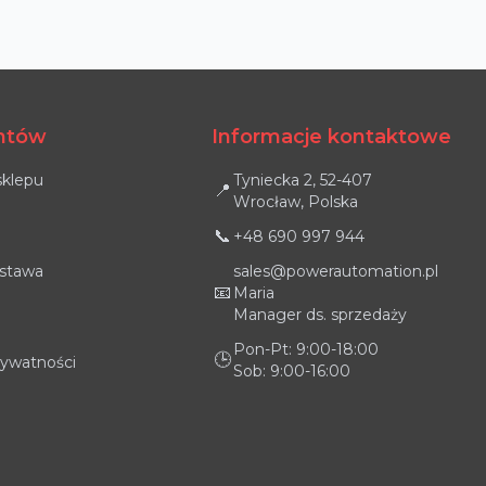
entów
Informacje kontaktowe
sklepu
Tyniecka 2, 52-407
📍
Wrocław, Polska
📞
+48 690 997 944
ostawa
sales@powerautomation.pl
📧
Maria
Manager ds. sprzedaży
Pon-Pt: 9:00-18:00
🕒
rywatności
Sob: 9:00-16:00