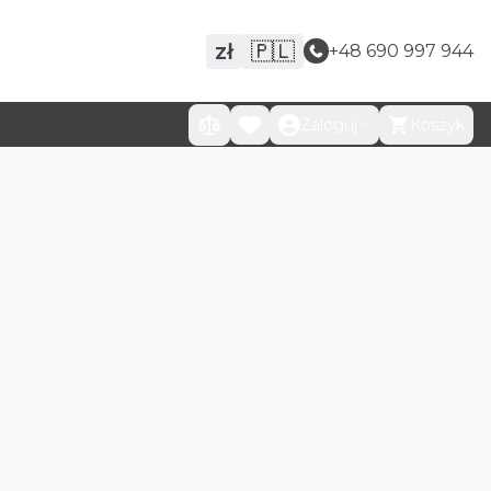
zł
🇵🇱
+48 690 997 944
Zaloguj
Koszyk