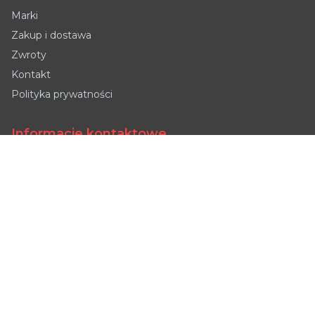
Marki
Zakup i dostawa
Zwroty
Kontakt
Polityka prywatności
Informacje kontaktowe
Tyniecka 2, 52-407
📍
Wrocław, Polska
📞
+48 690 997 944
sales@powerautomation.pl
📧
Maria
Manager ds. sprzedaży
Pon-Pt: 9:00-18:00
🕒
Sob: 9:00-16:00