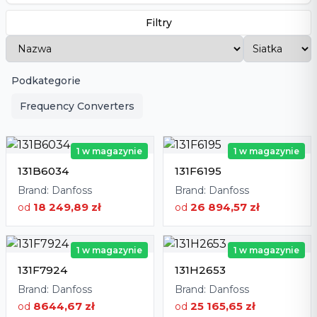
Filtry
Podkategorie
Frequency Converters
1 w magazynie
1 w magazynie
131B6034
131F6195
Brand:
Danfoss
Brand:
Danfoss
18 249,89 zł
26 894,57 zł
od
od
1 w magazynie
1 w magazynie
131F7924
131H2653
Brand:
Danfoss
Brand:
Danfoss
8644,67 zł
25 165,65 zł
od
od