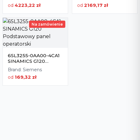
ATV610 5,5kW 380V
SINAMICS V20
4223,22 zł
2169,17 zł
od
od
Siemens*
Na zamówienie
6SL3255-0AA00-4CA1
SINAMICS G120
Podstawowy panel
Brand:
Siemens
operatorski
169,32 zł
od