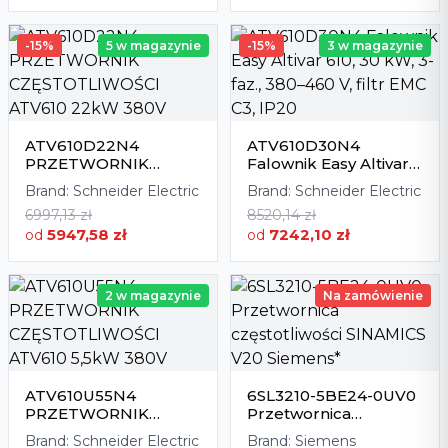
-15%
5 w magazynie
-15%
3 w magazynie
ATV610D22N4
ATV610D30N4
PRZETWORNIK
Falownik Easy Altivar
CZĘSTOTLIWOŚCI
610, 30 kW, 3-faz., 380–
Brand:
Schneider Electric
Brand:
Schneider Electric
ATV610 22kW 380V
460 V, filtr EMC C3,
6997,13 zł
8520,14 zł
IP20
5947,58 zł
7242,10 zł
od
od
2 w magazynie
Na zamówienie
ATV610U55N4
6SL3210-5BE24-0UV0
PRZETWORNIK
Przetwornica
CZĘSTOTLIWOŚCI
częstotliwości
Brand:
Schneider Electric
Brand:
Siemens